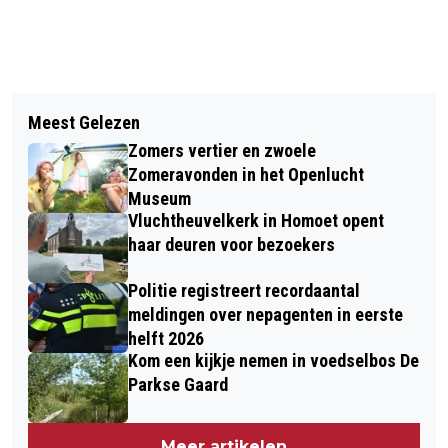
Vorig artikel
Volgend artikel
VERDACHTE PINT IN DRIEL MET
Meest Gelezen
NIEUW ERFGOEDKUNSTWERK BRENGT
GESTOLEN PAS VAN 83-JARIGE DAME
Zomers vertier en zwoele
ROMEINSE GESCHIEDENIS TOT LEVEN
UIT DOORWERTH
Zomeravonden in het Openlucht
IN OOSTERHOUT
Museum
Vluchtheuvelkerk in Homoet opent
haar deuren voor bezoekers
Politie registreert recordaantal
meldingen over nepagenten in eerste
helft 2026
Kom een kijkje nemen in voedselbos De
Parkse Gaard
Meer artikelen