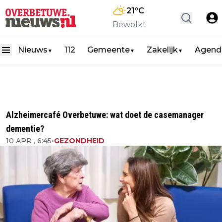
21
°C
Bewolkt
Nieuws
112
Gemeente
Zakelijk
Agend
▼
▼
▼
Alzheimercafé Overbetuwe: wat doet de casemanager
dementie?
10 APR , 6:45
•
GEZONDHEID