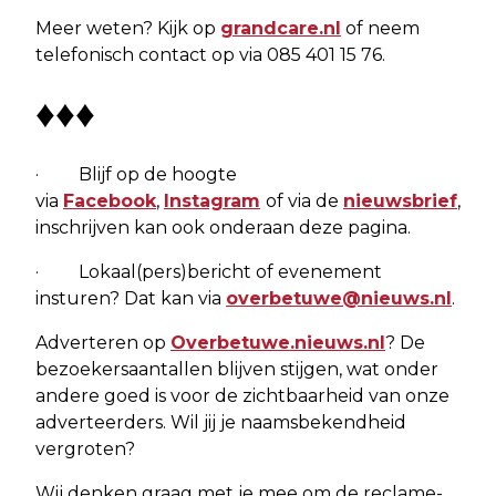
Meer weten? Kijk op
grandcare.nl
of neem
telefonisch contact op via 085 401 15 76.
♦♦♦
· Blijf op de hoogte
via
Facebook
,
Instagram
of via de
nieuwsbrief
,
inschrijven kan ook onderaan deze pagina.
· Lokaal(pers)bericht of evenement
insturen? Dat kan via
overbetuwe@nieuws.nl
.
Adverteren op
Overbetuwe.nieuws.nl
? De
bezoekersaantallen blijven stijgen, wat onder
andere goed is voor de zichtbaarheid van onze
adverteerders. Wil jij je naamsbekendheid
vergroten?
Wij denken graag met je mee om de reclame-