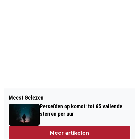
Vorig artikel
Volgend artikel
ALZHEIMERCAFÉ OVERBETUWE:
Meest Gelezen
FRIS EN WISSELVALLIG WEER
VEILIG ONLINE EN VEILIG ONTMOETEN
Perseïden op komst: tot 65 vallende
KOMENDE WEEK EN MET
sterren per uur
HEMELVAART
Meer artikelen