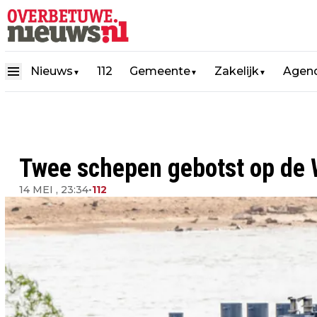
Nieuws
112
Gemeente
Zakelijk
Agen
▼
▼
▼
Twee schepen gebotst op de 
14 MEI , 23:34
•
112