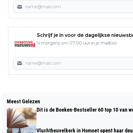
Schrijf je in voor de dagelijkse nieuwsb
's morgens om 07:00 uur in je mailbox
Vorig artikel
Meest Gelezen
OECUMENISCHE PINKSTERVIERING 2026
Dit is de Boeken-Bestseller 60 top 10 van w
BIJ DE KOM IN HEMMEN
Vluchtheuvelkerk in Homoet opent haar deu