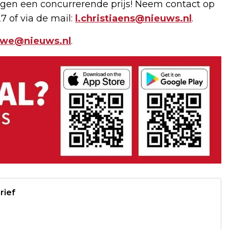
gen een concurrerende prijs! Neem contact op
7 of via de mail:
l.christiaens@nieuws.nl
.
uwe@nieuws.nl
.
rief