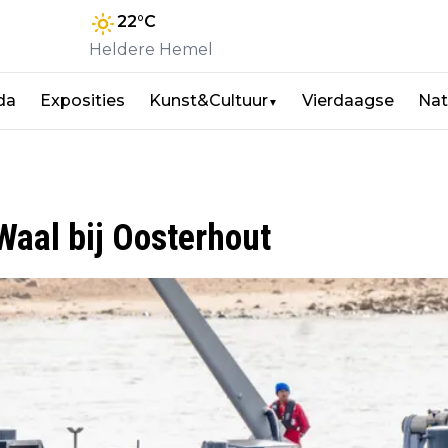
22
°C
Heldere Hemel
da
Exposities
Kunst&Cultuur
Vierdaagse
Nat
▼
Waal bij Oosterhout