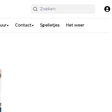
uur
Contact
Spelletjes
Het weer
▼
▼