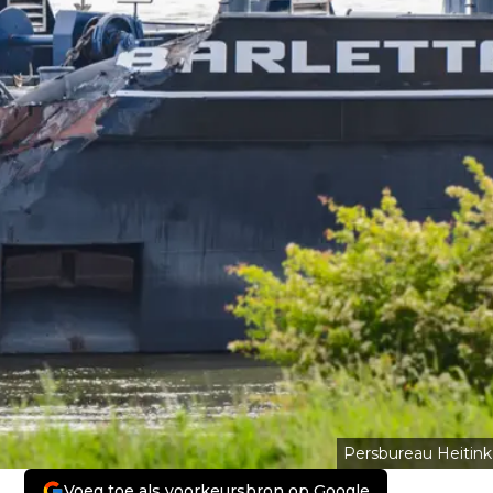
Persbureau Heitink
Voeg toe als voorkeursbron op Google