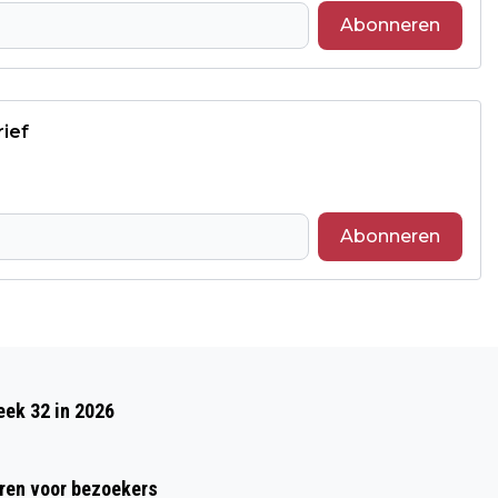
Abonneren
rief
Abonneren
Volgend artikel
WISSELVALLIG, MAAR IETS ZACHTER
eek 32 in 2026
WEER IN AANKOMST
ren voor bezoekers