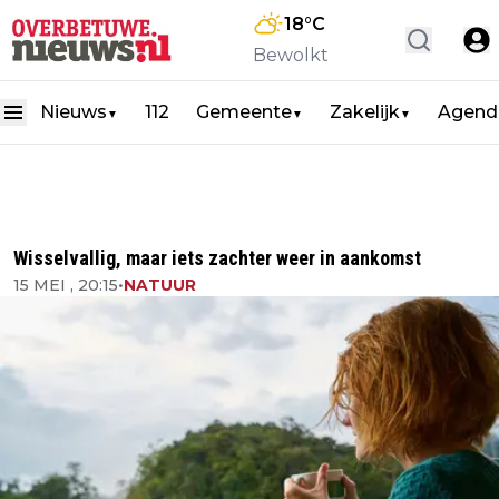
18
°C
Bewolkt
Nieuws
112
Gemeente
Zakelijk
Agend
▼
▼
▼
Wisselvallig, maar iets zachter weer in aankomst
15 MEI , 20:15
•
NATUUR