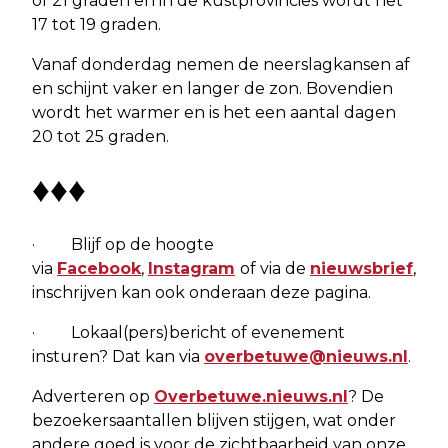
of 21 graden en in de kustprovincies wordt het
17 tot 19 graden.
Vanaf donderdag nemen de neerslagkansen af
en schijnt vaker en langer de zon. Bovendien
wordt het warmer en is het een aantal dagen
20 tot 25 graden.
♦♦♦
· Blijf op de hoogte
via
Facebook
,
Instagram
of via de
nieuwsbrief
,
inschrijven kan ook onderaan deze pagina.
· Lokaal(pers)bericht of evenement
insturen? Dat kan via
overbetuwe@nieuws.nl
.
Adverteren op
Overbetuwe.nieuws.nl
? De
bezoekersaantallen blijven stijgen, wat onder
andere goed is voor de zichtbaarheid van onze