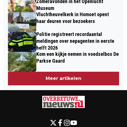
Zomeravonden in het Openlucht
HERVELD 2026
Museum
Vluchtheuvelkerk in Homoet opent
haar deuren voor bezoekers
Politie registreert recordaantal
meldingen over nepagenten in eerste
helft 2026
Kom een kijkje nemen in voedselbos De
Parkse Gaard
Meer artikelen