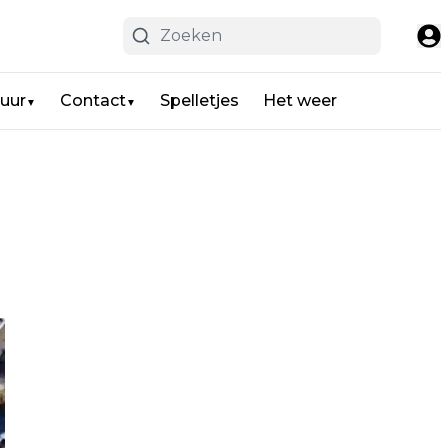
uur
Contact
Spelletjes
Het weer
▼
▼