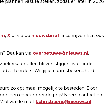
e plannen vast te stellen, zodat er later in 2026
am
,
X
of via de
nieuwsbrief
, inschrijven kan ook
n? Dat kan via
overbetuwe@nieuws.nl
.
zoekersaantallen blijven stijgen, wat onder
 adverteerders. Wil jij je naamsbekendheid
uro zo optimaal mogelijk te besteden. Door
gen een concurrerende prijs! Neem contact op
7 of via de mail:
l.christiaens@nieuws.nl
.