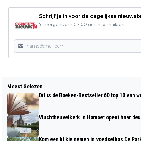
Schrijf je in voor de dagelijkse nieuwsb
's morgens om 07:00 uur in je mailbox
Vorig artikel
Meest Gelezen
WINTERTIJD BEGINT DIT WEEKEND: DE
Dit is de Boeken-Bestseller 60 top 10 van w
KLOK WORDT WEER TERUGGEDRAAID
Vluchtheuvelkerk in Homoet opent haar deu
Kom een kijkje nemen in voedselbos De Par