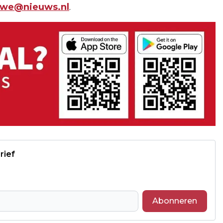
uwe@nieuws.nl
.
rief
Abonneren