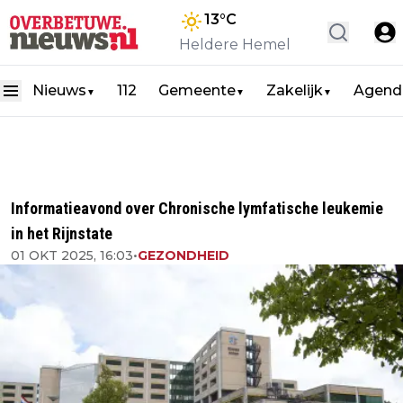
13
°C
Heldere Hemel
Nieuws
112
Gemeente
Zakelijk
Agend
▼
▼
▼
Informatieavond over Chronische lymfatische leukemie
in het Rijnstate
01 OKT 2025, 16:03
•
GEZONDHEID