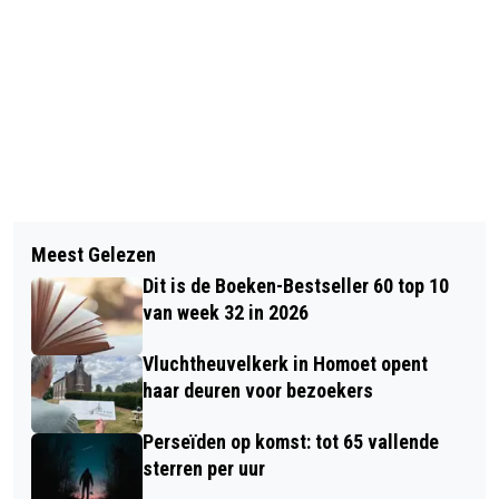
Vorig artikel
Volgend artikel
HERDENKINGEN 7TH BATTALION
Meest Gelezen
HERINNERINGSWEEKEND VAN THE
HAMPSHIRE REGIMENT EN 101E
Dit is de Boeken-Bestseller 60 top 10
ISLAND 44-45 DIT WEEKEND IN
AIRBORNE DIVISIE
van week 32 in 2026
OPHEUSDEN
Vluchtheuvelkerk in Homoet opent
haar deuren voor bezoekers
Perseïden op komst: tot 65 vallende
sterren per uur