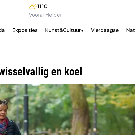
11
°C
Vooral Helder
da
Exposities
Kunst&Cultuur
Vierdaagse
Nat
▼
isselvallig en koel