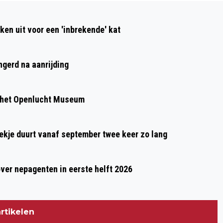
Volgend artikel
DIENSTPLICHTBRIEF WORDT MET EEN
ken uit voor een 'inbrekende' kat
DEFENSIE-ENQUÊTE VERSTUURD
ngerd na aanrijding
 het Openlucht Museum
oekje duurt vanaf september twee keer zo lang
over nepagenten in eerste helft 2026
rtikelen