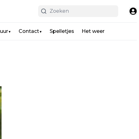
uur
Contact
Spelletjes
Het weer
▼
▼