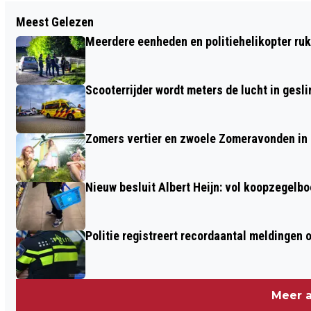
Vorig artikel
Meest Gelezen
FOTO'S: BRITSE 6-PONDER
Meerdere eenheden en politiehelikopter ruk
OVERGEDRAGEN AAN DE POOLSE 6E
AIRBORNE BRIGADE
Scooterrijder wordt meters de lucht in gesli
Zomers vertier en zwoele Zomeravonden in
Nieuw besluit Albert Heijn: vol koopzegelb
Politie registreert recordaantal meldingen 
Meer a