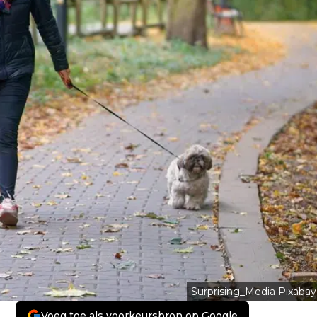
Surprising_Media Pixabay
Voeg toe als voorkeursbron op Google