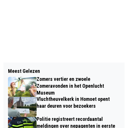
Vorig artikel
Volgend artikel
WERKZAAMHEDEN AAN
Meest Gelezen
PODOZORG ELST: DESKUNDIGE
TACITUSBRUG (EWIJKSE BRUG)
Zomers vertier en zwoele
VOETZORG MET DIRECTE
ZORGEN VOOR OMLEIDING FIETSERS
Zomeravonden in het Openlucht
OPLOSSINGEN ONDER ÉÉN DAK
Museum
Vluchtheuvelkerk in Homoet opent
haar deuren voor bezoekers
Politie registreert recordaantal
meldingen over nepagenten in eerste