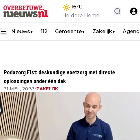
16
°C
Heldere Hemel
Nieuws
112
Gemeente
Zakelijk
Agend
▼
▼
▼
Podozorg Elst: deskundige voetzorg met directe
oplossingen onder één dak
31 MEI , 20:33
•
ZAKELIJK