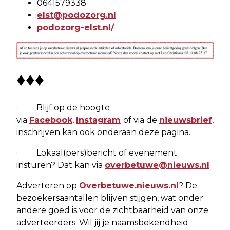
0641579338
elst@podozorg.nl
podozorg-elst.nl/
♦♦♦
· Blijf op de hoogte
via
Facebook
,
Instagram
of via de
nieuwsbrief
,
inschrijven kan ook onderaan deze pagina.
· Lokaal(pers)bericht of evenement
insturen? Dat kan via
overbetuwe@nieuws.nl
.
Adverteren op
Overbetuwe.nieuws.nl
? De
bezoekersaantallen blijven stijgen, wat onder
andere goed is voor de zichtbaarheid van onze
adverteerders. Wil jij je naamsbekendheid