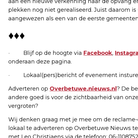
aan een nieuwe verkenning naar de opvang en 
plekken nog niet gerealiseerd. Juist daarom i
aangewezen als een van de eerste gemeenten
♦♦♦
· Blijf op de hoogte via
Facebook
,
Instagr
onderaan deze pagina.
· Lokaal(pers)bericht of evenement insture
Adverteren op
Overbetuwe.nieuws.nl
? De be
andere goed is voor de zichtbaarheid van onze
vergroten?
Wij denken graag met je mee om de reclame-e
lokaal te adverteren op Overbetuwe Nieuws te
met Leo Christiaens via de telefoon: 06-1108752