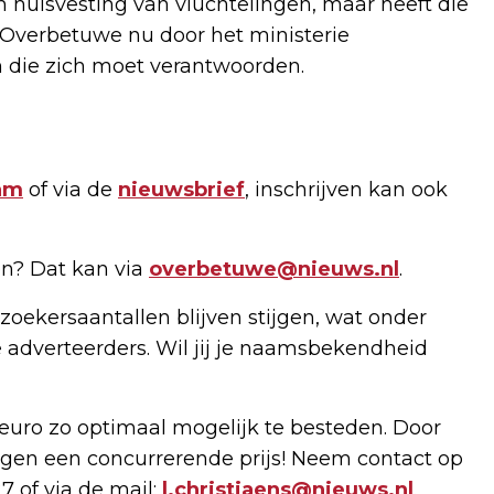
huisvesting van vluchtelingen, maar heeft die
s Overbetuwe nu door het ministerie
 die zich moet verantwoorden.
am
of via de
nieuwsbrief
, inschrijven kan ook
n? Dat kan via
overbetuwe@nieuws.nl
.
zoekersaantallen blijven stijgen, wat onder
 adverteerders. Wil jij je naamsbekendheid
uro zo optimaal mogelijk te besteden. Door
gen een concurrerende prijs! Neem contact op
7 of via de mail:
l.christiaens@nieuws.nl
.