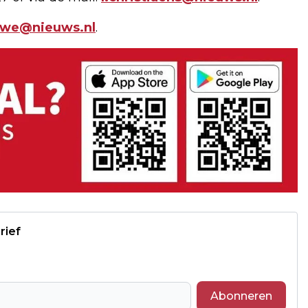
uwe@nieuws.nl
.
rief
Abonneren