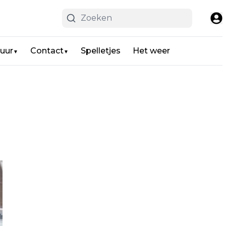
uur
Contact
Spelletjes
Het weer
▼
▼