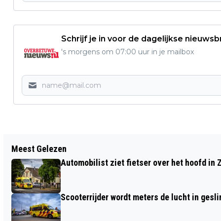
Schrijf je in voor de dagelijkse nieuwsb
's morgens om 07:00 uur in je mailbox
Vorig artikel
Meest Gelezen
DE NACHT VAN ELST WORDT WEER HEEL
Automobilist ziet fietser over het hoofd in 
LEUK!
Scooterrijder wordt meters de lucht in gesli