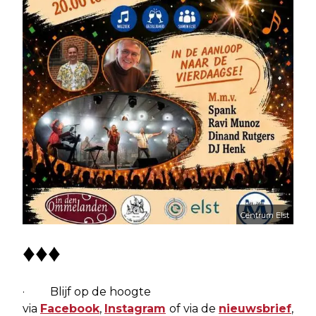
Centrum Elst
♦♦♦
· Blijf op de hoogte
via
Facebook
,
Instagram
of via de
nieuwsbrief
,