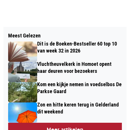
Vorig artikel
Volgend artikel
BALISTO IS OP ZOEK NAAR EEN
Meest Gelezen
ASIELMINISTER ONTBIEDT OOK
BAASJE
Dit is de Boeken-Bestseller 60 top 10
GEMEENTE OVERBETUWE VANWEGE
van week 32 in 2026
SPREIDINGSWET
Vluchtheuvelkerk in Homoet opent
haar deuren voor bezoekers
Kom een kijkje nemen in voedselbos De
Parkse Gaard
Zon en hitte keren terug in Gelderland
dit weekend
Meer artikelen