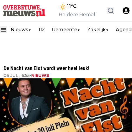
11
°C
Heldere Hemel
Nieuws
112
Gemeente
Zakelijk
Agend
▼
▼
▼
De Nacht van Elst wordt weer heel leuk!
06 JUL , 6:55
•
NIEUWS