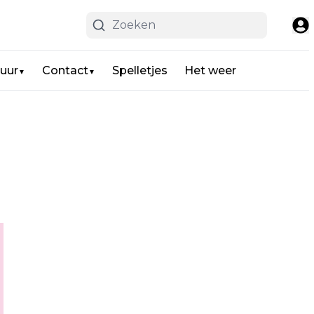
uur
Contact
Spelletjes
Het weer
▼
▼