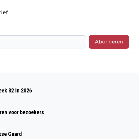
rief
Abonneren
Volgend artikel
DE ANDERSONS TERUG OP
eek 32 in 2026
NEDERLANDSE PODIA: MADE IN SWEDEN
ren voor bezoekers
kse Gaard