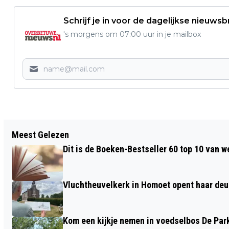
Schrijf je in voor de dagelijkse nieuwsb
's morgens om 07:00 uur in je mailbox
Vorig artikel
Meest Gelezen
BEVEILIGINGSTECHNIEK IJZENDOORN IS
Dit is de Boeken-Bestseller 60 top 10 van w
HET VERTROUWDE ADRES VOOR EEN
GOEDE BEVEILIGING
Vluchtheuvelkerk in Homoet opent haar deu
Kom een kijkje nemen in voedselbos De Par