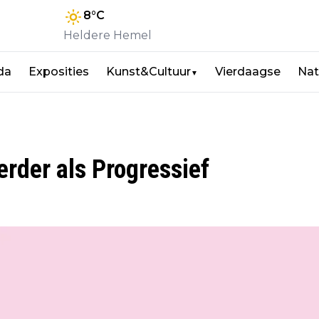
8
°C
Heldere Hemel
da
Exposities
Kunst&Cultuur
Vierdaagse
Nat
▼
rder als Progressief