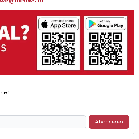
uwe@nieuws.nl
.
rief
Abonneren