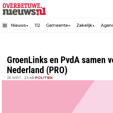
Nieuws
112
Gemeente
Zakelijk
Agen
▼
▼
▼
GroenLinks en PvdA samen ve
Nederland (PRO)
26 MRT , 23:48
•
POLITIEK