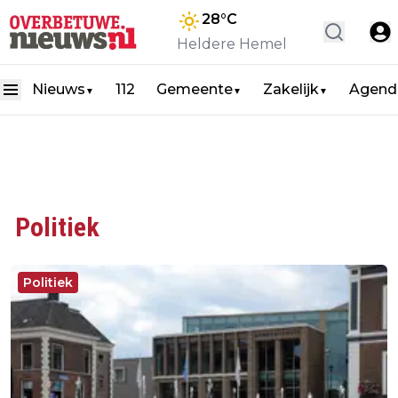
28
°C
Heldere Hemel
Nieuws
112
Gemeente
Zakelijk
Agend
▼
▼
▼
Politiek
Politiek