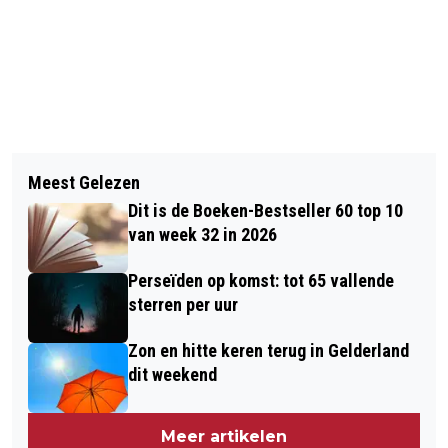
Vorig artikel
Volgend artikel
LENTE SEIZOENSWANDELING VAN
Meest Gelezen
BIJNA 40 PROCENT 12- TOT 16-
ASTER UITVAARTZORG
Dit is de Boeken-Bestseller 60 top 10
JARIGEN IS VERSLAAFD AAN VAPEN
van week 32 in 2026
Perseïden op komst: tot 65 vallende
sterren per uur
Zon en hitte keren terug in Gelderland
dit weekend
Meer artikelen