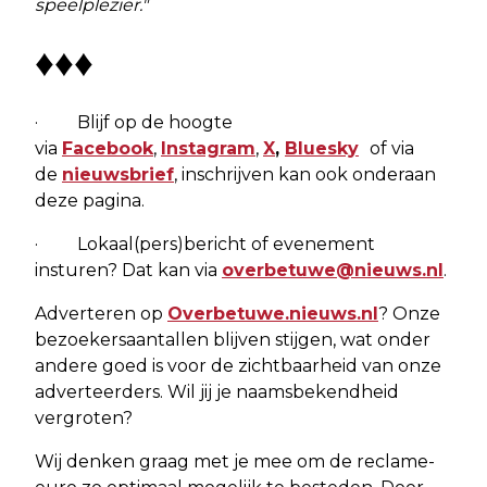
speelplezier."
♦♦♦
· Blijf op de hoogte
via
Facebook
,
Instagram
,
X
,
Bluesky
of via
de
nieuwsbrief
, inschrijven kan ook onderaan
deze pagina.
· Lokaal(pers)bericht of evenement
insturen? Dat kan via
overbetuwe@nieuws.nl
.
Adverteren op
Overbetuwe.nieuws.nl
? Onze
bezoekersaantallen blijven stijgen, wat onder
andere goed is voor de zichtbaarheid van onze
adverteerders. Wil jij je naamsbekendheid
vergroten?
Wij denken graag met je mee om de reclame-