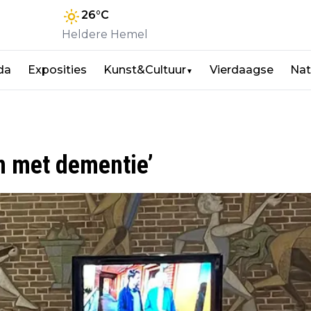
26
°C
Heldere Hemel
da
Exposities
Kunst&Cultuur
Vierdaagse
Nat
▼
n met dementie’