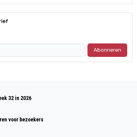
rief
Abonneren
Volgend artikel
ALZHEIMERCAFÉ OVERBETUWE: STERKE
eek 32 in 2026
SPIEREN EN BOTTEN HOUDEN JE OP DE
BEEN!
ren voor bezoekers