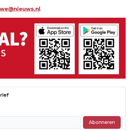
uwe@nieuws.nl
.
rief
Abonneren