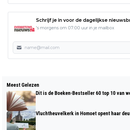
Schrijf je in voor de dagelijkse nieuwsb
's morgens om 07:00 uur in je mailbox
Vorig artikel
Meest Gelezen
VACATURE: MEDEWERKER
Dit is de Boeken-Bestseller 60 top 10 van w
HUISHOUDELIJKE DIENST GEZOCHT
VOOR DE ULENPAS
Vluchtheuvelkerk in Homoet opent haar deu