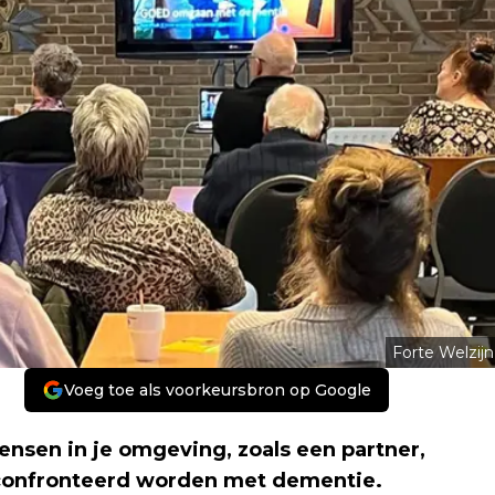
Forte Welzijn
Voeg toe als voorkeursbron op Google
ensen in je omgeving, zoals een partner,
 geconfronteerd worden met dementie.