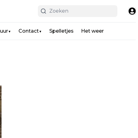
uur
Contact
Spelletjes
Het weer
▼
▼