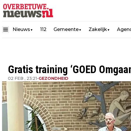
Nieuws
112
Gemeente
Zakelijk
Agen
▼
▼
▼
Gratis training ‘GOED Omgaa
02 FEB , 23:21
•
GEZONDHEID