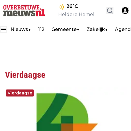
26
°C
Heldere Hemel
Nieuws
112
Gemeente
Zakelijk
Agend
▼
▼
▼
Vierdaagse
Vierdaagse