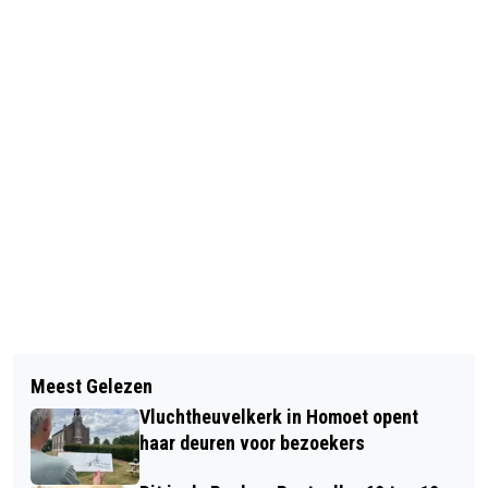
Vorig artikel
Volgend artikel
FIETSER GEWOND NAAR ZIEKENHUIS
Meest Gelezen
GROEN GAS GAAT HUISHOUDEN
NA AANRIJDING IN ELST
Vluchtheuvelkerk in Homoet opent
CIRCA 15 EURO PER JAAR EXTRA
haar deuren voor bezoekers
KOSTEN