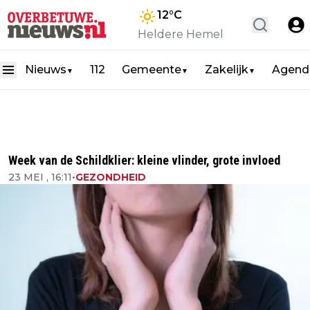
12
°C
Heldere Hemel
Nieuws
112
Gemeente
Zakelijk
Agend
▼
▼
▼
Week van de Schildklier: kleine vlinder, grote invloed
23 MEI , 16:11
•
GEZONDHEID